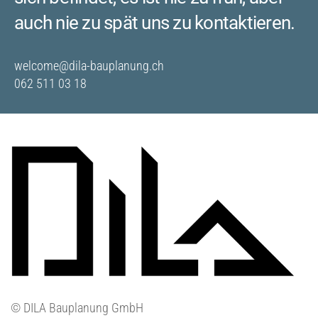
auch nie zu spät uns zu kontak­tieren.
welcome@dila-bauplanung.ch
062 511 03 18
©
DILA Bauplanung GmbH